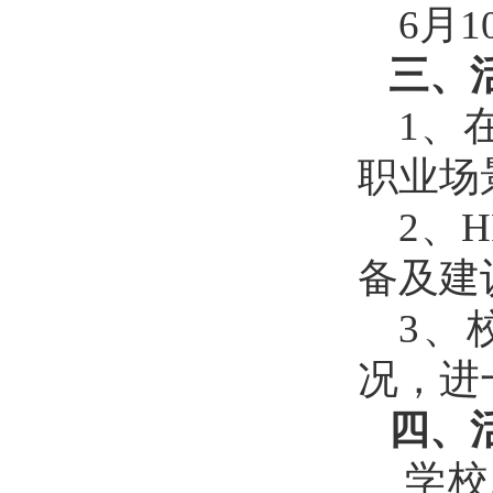
6月1
三、
1、
职业场
2、
备及建
3、
况，进
四、
学校