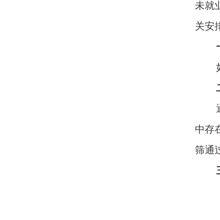
未就
关安
中存
筛通