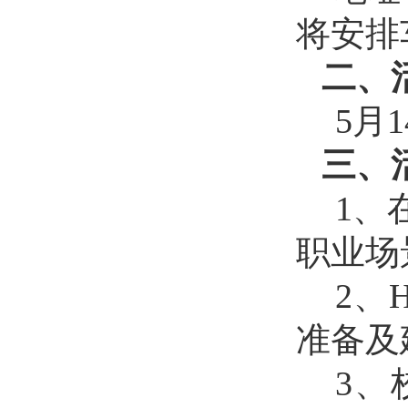
将安排
二、
5月14
三、
1、
职业场
2、
准备及
3、